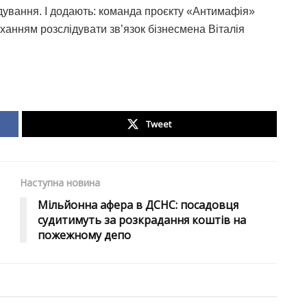
лідування. І додають: команда проєкту «Антимафія»
ханням розслідувати зв’язок бізнесмена Віталія
Tweet
Наступна новина
Мільйонна афера в ДСНС: посадовця
судитимуть за розкрадання коштів на
пожежному депо