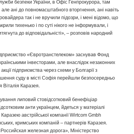
Служби безпеки України, в Офіс Генпрокурора, там
 але ані до повномасштабного вторгнення, ані навіть
ровайдера так і не вручили підозри, і мені відомо, що
или тихенько і по суті нікого не інформували, і
тягнута до відповідальністі», – розповів народний
підприємство «Євротранстелеком» заснував Фонд
країнськими інвесторами, але внаслідок незаконних
 акції підприємства через схеми у Болгарії з
рішення суду в місті Софія перейшли безпосередньо
я Віталія Каразея.
дування липовий стовідсотковий бенефіціар
сотковим анти українцем, йдеться у матеріалі
 Каразею австрійської компанії Wirtcom Gmbh
нських, кримських компаній – партнерів Каразея.
«Российская железная дорога», Міністерство