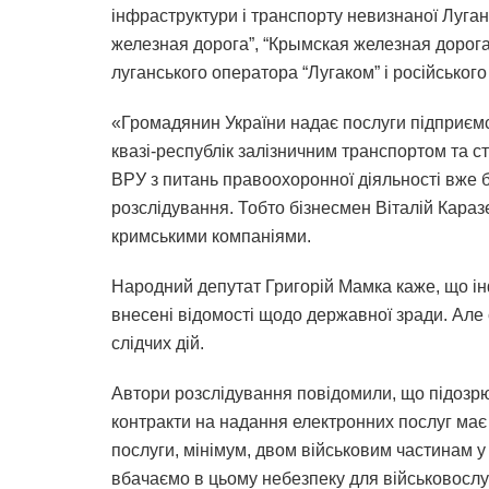
інфраструктури і транспорту невизнаної Луган
железная дорога”, “Крымская железная дорога
луганського оператора “Лугаком” і російськог
«Громадянин України надає послуги підприємс
квазі-республік залізничним транспортом та с
ВРУ з питань правоохоронної діяльності вже б’
розслідування. Тобто бізнесмен Віталій Караз
кримськими компаніями.
Народний депутат Григорій Мамка каже, що ін
внесені відомості щодо державної зради. Але
слідчих дій.
Автори розслідування повідомили, що підозрю
контракти на надання електронних послуг має 
послуги, мінімум, двом військовим частинам 
вбачаємо в цьому небезпеку для військовослуж