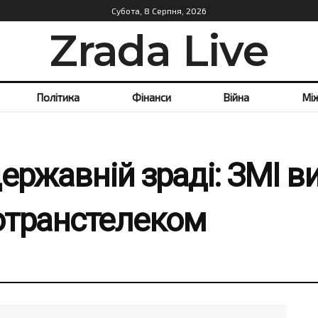
Субота, 8 Серпня, 2026
Zrada Live
Політика
Фінанси
Війна
Мі
ержавній зраді: ЗМІ 
отранстелеком