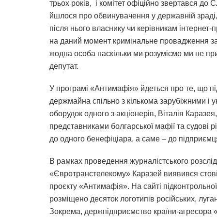
трьох років, і комітет офіційно звертався до 
йшлося про обвинувачення у державній зраді,
після нього власнику чи керівникам інтернет-п
на даний момент кримінальне провадження закр
жодна особа наскільки ми розуміємо ми не при
депутат.
У програмі «Антимафія» йдеться про те, що 
держмайна спільно з кількома зарубіжними і у
оборудок одного з акціонерів, Віталія Каразея,
представниками болгарської мафії та судові 
до одного бенефіціара, а саме – до підприємц
В рамках проведення журналістського розслі
«Євротранстелекому» Каразей виявився стовід
проєкту «Антимафія». На сайті підконтрольної
розміщено десяток логотипів російських, луга
Зокрема, держпідприємство країни-агресора 