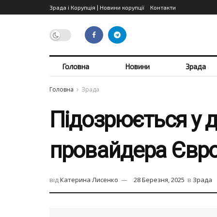
Зрада і Корупція | Новини корупції
Контакти
Головна
Новини
Зрада
Головна
Зрада
Підозрюється у д
провайдера Євр
від
Катерина Лисенко
28 Березня, 2025
в
Зрада