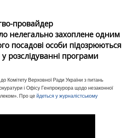
тво-провайдер
уло нелегально захоплене одним
його посадові особи підозрюються
 у розслідуванні програми
до Комітету Верховної Ради України з питань
рокуратури і Офісу Генпрокурора щодо незаконної
елеком». Про це
йдеться у журналістському