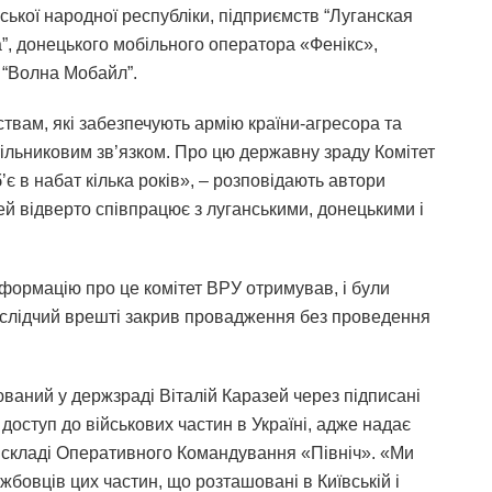
ської народної республіки, підприємств “Луганская
”, донецького мобільного оператора «Фенікс»,
о “Волна Мобайл”.
твам, які забезпечують армію країни-агресора та
тільниковим зв’язком. Про цю державну зраду Комітет
є в набат кілька років», – розповідають автори
ей відверто співпрацює з луганськими, донецькими і
формацію про це комітет ВРУ отримував, і були
 слідчий врешті закрив провадження без проведення
ваний у держзраді Віталій Каразей через підписані
доступ до військових частин в Україні, адже надає
у складі Оперативного Командування «Північ». «Ми
бовців цих частин, що розташовані в Київській і