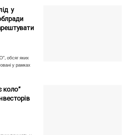
лід у
облради
арештувати
О”, обсяг яких
овані у рамках
є коло”
інвесторів