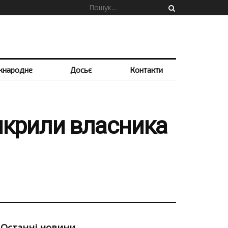
жнародне
Досьє
Контакти
викрили власника
Останні новини