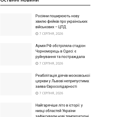
Росіяни поширюють нову
хвилю фейків про українських
військових – ЦПД
7 СЕРПНЯ, 2026
Армія РФ обстріляла стадіон
Чорноморець в Одесі: є
руйнування та постраждала
7 СЕРПНЯ, 2026
Реабілітація діячів московської
церкви у Львові неприпустима:
заява Євросолідарності
7 СЕРПНЯ, 2026
Найгарячіше літо в історії: у
низці областей України
зафіксували нові температурні