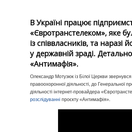
В Україні працює підприємс
«Євротранстелеком», яке б
із співвласників, та наразі 
у державній зраді. Детально
«Антимафія».
Олександр Мотузюк із Білої Церкви звернувся 
правоохоронної діяльності, до Генеральної п
діяльності інтернет-провайдера «Євротранст
розслідуванні
проєкту «Антимафія».