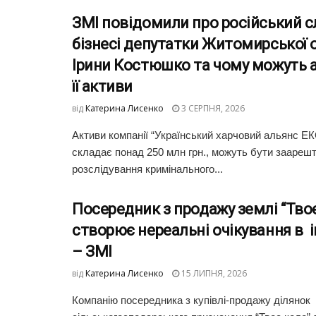
ЗМІ повідомили про російський с
бізнесі депутатки Житомирської 
Ірини Костюшко та чому можуть 
її активи
від
Катерина Лисенко
3 СЕРПНЯ, 2026
Активи компанії “Український харчовий альянс ЕК
складає понад 250 млн грн., можуть бути заарешт
розслідування кримінального...
Посередник з продажу землі “Тво
створює нереальні очікування в 
– ЗМІ
від
Катерина Лисенко
15 ЛИПНЯ, 2026
Компанію посередника з купівлі-продажу ділянок