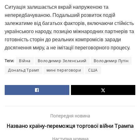
Ситуація залишається вкрай напруженою та
непередбачуваною. Подальший розвиток подій
залежатиме від багатьох факторів, включаючи стійкість
українського народу, позицію міжнародних партнерів та
готовність сторін до реальних компромісів заради
досягнення миру, а не імітації переговорного процесу.
Теги:
Війна
Володимир Зеленський
Володимир Путін
Дональд Трамп
мині переговори
США
Попередня новина
Названо країну-переможця торгової війни Трампа
Наступна новина