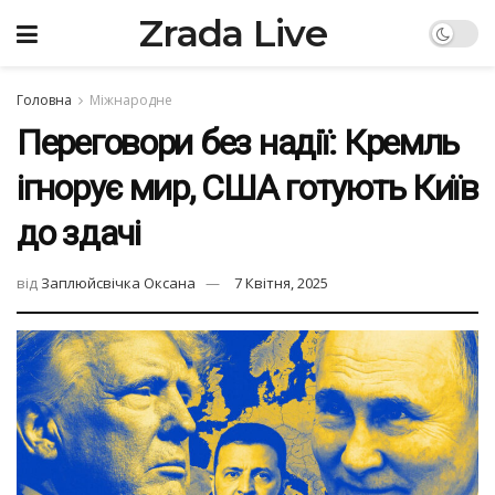
Zrada Live
Головна
Міжнародне
Переговори без надії: Кремль
ігнорує мир, США готують Київ
до здачі
від
Заплюйсвічка Оксана
7 Квітня, 2025