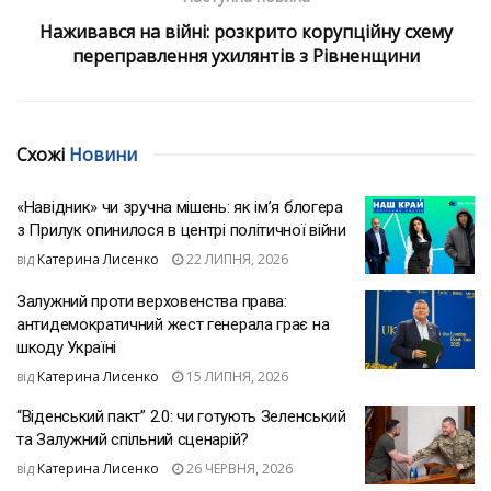
Наживався на війні: розкрито корупційну схему
переправлення ухилянтів з Рівненщини
Схожі
Новини
«Навідник» чи зручна мішень: як ім’я блогера
з Прилук опинилося в центрі політичної війни
від
Катерина Лисенко
22 ЛИПНЯ, 2026
Залужний проти верховенства права:
антидемократичний жест генерала грає на
шкоду Україні
від
Катерина Лисенко
15 ЛИПНЯ, 2026
“Віденський пакт” 2.0: чи готують Зеленський
та Залужний спільний сценарій?
від
Катерина Лисенко
26 ЧЕРВНЯ, 2026