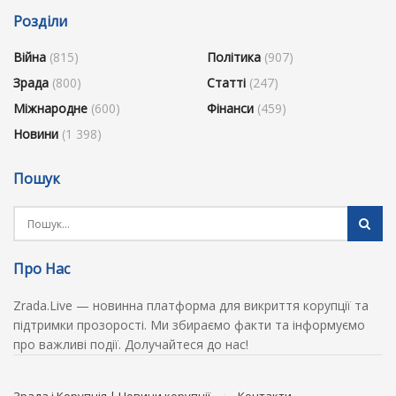
Розділи
Війна
(815)
Політика
(907)
Зрада
(800)
Статті
(247)
Міжнародне
(600)
Фінанси
(459)
Новини
(1 398)
Пошук
Про Нас
Zrada.Live — новинна платформа для викриття корупції та
підтримки прозорості. Ми збираємо факти та інформуємо
про важливі події. Долучайтеся до нас!
Зрада і Корупція | Новини корупції
Контакти