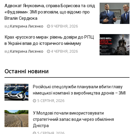
Адвокат Януковича, справа Борисова та слід
«Фудзіями»: ЗМІ розповіли, що відомо про
Віталія Сердюка
від
Катерина Лисенко
9 ЧЕРВНЯ, 2026
Крах «русского мира»: рівень довіри до РПЦ
в Україні впав до історичного мінімуму
від
Катерина Лисенко
4 ЧЕРВНЯ, 2026
Останні новини
Російські спецслужби планували вбити главу
німецької компанії з виробництва дронів – ЗМІ
5 СЕРПНЯ, 2026
У Молдові почали використовувати
стратегічний запас води через обміління
Дністра
5 СЕРПНЯ, 2026