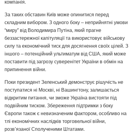
компанія.
За таких обставин Київ може опинитися перед
складним вибором. З одного боку – неприйнятні умови
“миру” від Володимира Путіна, який прагне
беззастережної капітуляції та використовує військову
силу та економічний тиск для досягнення своїх цілей. З
іншого – потенційний ультиматум від США, який може
поставити під загрозу суверенітет України в обмін на
припинення війни.
Поки президент Зеленський демонструє рішучість не
поступатися ні Москві, ні Вашингтону, залишається
відкритим питання, чи зможе Україна вистояти під
подвійним тиском. Збереження підтримки з боку
Європи також є невизначеним фактором, особливо на
тлі економічних наслідків торговельної війни,
розв’язаної Сполученими Штатами.