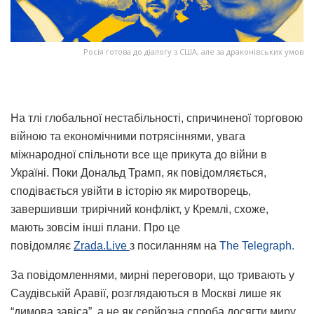
Росія готова до діалогу з США, але за драконівських умов
На тлі глобальної нестабільності, спричиненої торговою
війною та економічними потрясіннями, увага
міжнародної спільноти все ще прикута до війни в
Україні. Поки Дональд Трамп, як повідомляється,
сподівається увійти в історію як миротворець,
завершивши трирічний конфлікт, у Кремлі, схоже,
мають зовсім інші плани. Про це
повідомляє
Zrada.Live
з посиланням на
The Telegraph.
За повідомленнями, мирні переговори, що тривають у
Саудівській Аравії, розглядаються в Москві лише як
“димова завіса”, а не як серйозна спроба досягти миру.