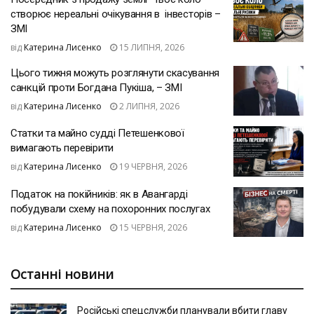
створює нереальні очікування в інвесторів –
ЗМІ
від
Катерина Лисенко
15 ЛИПНЯ, 2026
Цього тижня можуть розглянути скасування
санкцій проти Богдана Пукіша, – ЗМІ
від
Катерина Лисенко
2 ЛИПНЯ, 2026
Статки та майно судді Петешенкової
вимагають перевірити
від
Катерина Лисенко
19 ЧЕРВНЯ, 2026
Податок на покійників: як в Авангарді
побудували схему на похоронних послугах
від
Катерина Лисенко
15 ЧЕРВНЯ, 2026
Останні новини
Російські спецслужби планували вбити главу