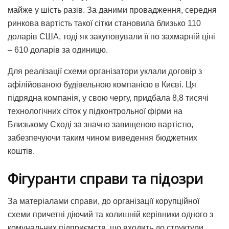
майже у шість разів. За даними провадження, середня
ринкова вартість такої сітки становила близько 110
доларів США, тоді як закуповували її по захмарній ціні
– 610 доларів за одиницю.
Для реалізації схеми організатори уклали договір з
афілійованою будівельною компанією в Києві. Ця
підрядна компанія, у свою чергу, придбала 8,8 тисячі
технологічних сіток у підконтрольної фірми на
Близькому Сході за значно завищеною вартістю,
забезпечуючи таким чином виведення бюджетних
коштів.
Фігуранти справи та підозри
За матеріалами справи, до організації корупційної
схеми причетні діючий та колишній керівники одного з
комунальних підприємств, що входить до структури