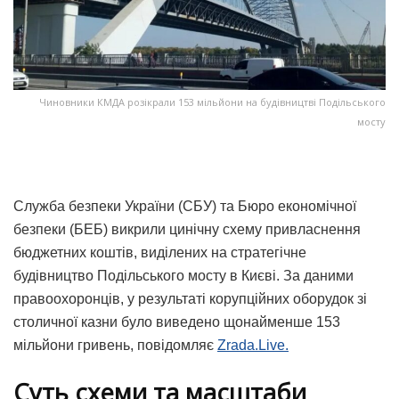
Чиновники КМДА розікрали 153 мільйони на будівництві Подільського
мосту
Служба безпеки України (СБУ) та Бюро економічної
безпеки (БЕБ) викрили цинічну схему привласнення
бюджетних коштів, виділених на стратегічне
будівництво Подільського мосту в Києві. За даними
правоохоронців, у результаті корупційних оборудок зі
столичної казни було виведено щонайменше 153
мільйони гривень, повідомляє
Zrada.Live.
Суть схеми та масштаби