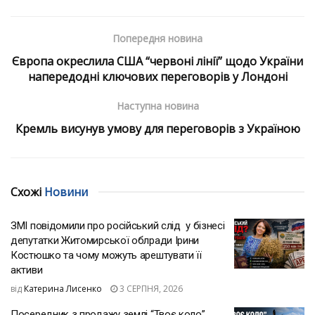
Попередня новина
Європа окреслила США “червоні лінії” щодо України
напередодні ключових переговорів у Лондоні
Наступна новина
Кремль висунув умову для переговорів з Україною
Схожі
Новини
ЗМІ повідомили про російський слід у бізнесі
депутатки Житомирської облради Ірини
Костюшко та чому можуть арештувати її
активи
від
Катерина Лисенко
3 СЕРПНЯ, 2026
Посередник з продажу землі “Твоє коло”