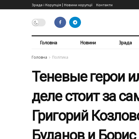
Зрада і Корупція | Новини корупції
Контакти
Головна
Новини
Зрада
Головна
Політика
Теневые герои и
деле стоит за с
Григорий Козлов
Буданов и Борис