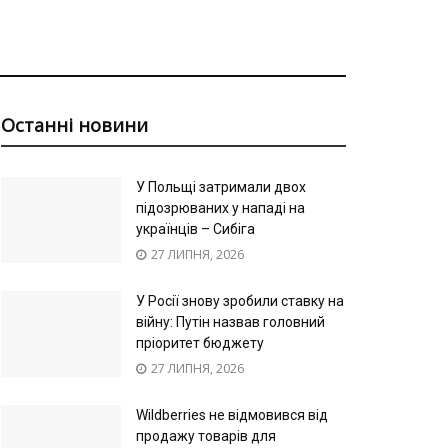
Останні новини
У Польщі затримали двох
підозрюваних у нападі на
українців – Сибіга
27 ЛИПНЯ, 2026
У Росії знову зробили ставку на
війну: Путін назвав головний
пріоритет бюджету
27 ЛИПНЯ, 2026
Wildberries не відмовився від
продажу товарів для