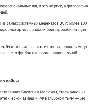
фессиональных лиг, и это не риск, а философия.
юдей.
 из самых системных меценатов ВСУ: более 100
оддержка артиллерийских бригад, реабилитация
ол, благотворительность и ответственность могут
дело — это футбол как форма национальной
тво войны
ествленная Василием Малюком, стала одной из
ратегической авиации РФ в глубоком тылу — без