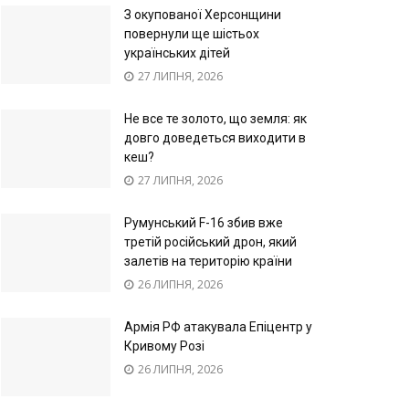
З окупованої Херсонщини
повернули ще шістьох
українських дітей
27 ЛИПНЯ, 2026
Не все те золото, що земля: як
довго доведеться виходити в
кеш?
27 ЛИПНЯ, 2026
Румунський F-16 збив вже
третій російський дрон, який
залетів на територію країни
26 ЛИПНЯ, 2026
Армія РФ атакувала Епіцентр у
Кривому Розі
26 ЛИПНЯ, 2026