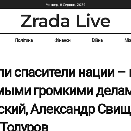
Четвер, 6 Серпня, 2026
Zrada Live
Політика
Фінанси
Війна
Мі
ли спасители нации – 
амыми громкими делам
ский, Александр Свищ
 Тодуров