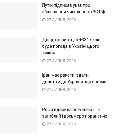
Путін підписав указ про
збільшення чисельності ЗС РФ
27 ЛИПНЯ, 2026
Дощі, грози та до +33°: якою
буде погода в Україні цього
тижня
27 ЛИПНЯ, 2026
Іран має ракети, здатні
долетіти до України: що відомо
27 ЛИПНЯ, 2026
Росія вдарила по Балаклії: є
загиблий і восьмеро поранених
27 ЛИПНЯ, 2026