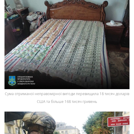
Сума отриманої неправомірної вигоди перевищила 18 тисяч доларів
США та більше 168 тисяч гривень