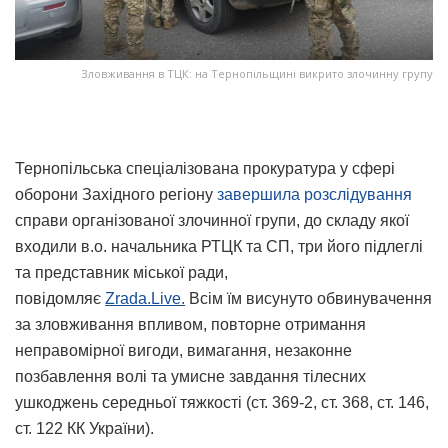
Зловживання в ТЦК: на Тернопільщині викрито злочинну групу
Тернопільська спеціалізована прокуратура у сфері
оборони Західного регіону
завершила розслідування
справи організованої злочинної групи, до складу якої
входили в.о. начальника РТЦК та СП, три його підлеглі
та представник міської ради,
повідомляє
Zrada.Live.
Всім їм висунуто обвинувачення
за зловживання впливом, повторне отримання
неправомірної вигоди, вимагання, незаконне
позбавлення волі та умисне завдання тілесних
ушкоджень середньої тяжкості (ст. 369-2, ст. 368, ст. 146,
ст. 122 КК України).