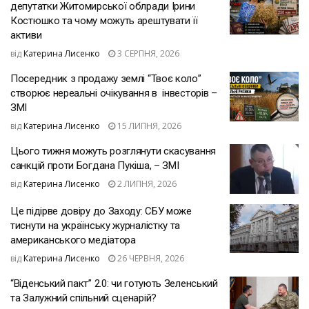
депутатки Житомирської облради Ірини
Костюшко та чому можуть арештувати її
активи
від
Катерина Лисенко
3 СЕРПНЯ, 2026
Посередник з продажу землі “Твоє коло”
створює нереальні очікування в інвесторів –
ЗМІ
від
Катерина Лисенко
15 ЛИПНЯ, 2026
Цього тижня можуть розглянути скасування
санкцій проти Богдана Пукіша, – ЗМІ
від
Катерина Лисенко
2 ЛИПНЯ, 2026
Це підірве довіру до Заходу: СБУ може
тиснути на українську журналістку та
американського медіатора
від
Катерина Лисенко
26 ЧЕРВНЯ, 2026
“Віденський пакт” 2.0: чи готують Зеленський
та Залужний спільний сценарій?