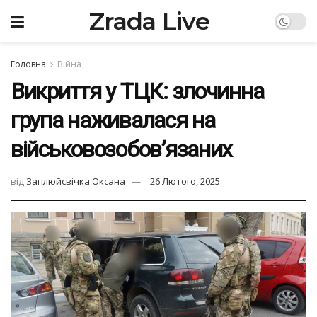
Zrada Live
Головна
Війна
Викриття у ТЦК: злочинна
група наживалася на
військовозобов’язаних
від
Заплюйсвічка Оксана
26 Лютого, 2025