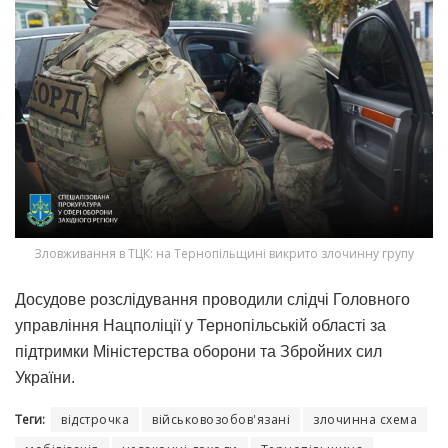
Зловживання в ТЦК: на Тернопільщині викрито злочинну групу
Досудове розслідування проводили слідчі Головного
управління Нацполіції у Тернопільській області за
підтримки Міністерства оборони та Збройних сил
України.
Теги:
відстрочка
військовозобов'язані
злочинна схема